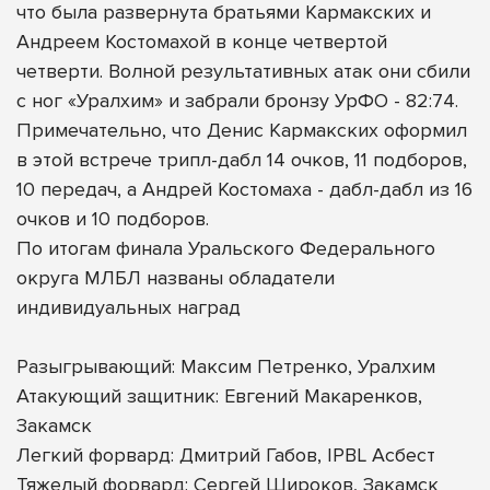
что была развернута братьями Кармакских и
Андреем Костомахой в конце четвертой
четверти. Волной результативных атак они сбили
с ног «Уралхим» и забрали бронзу УрФО - 82:74.
Примечательно, что Денис Кармакских оформил
в этой встрече трипл-дабл 14 очков, 11 подборов,
10 передач, а Андрей Костомаха - дабл-дабл из 16
очков и 10 подборов.
По итогам финала Уральского Федерального
округа МЛБЛ названы обладатели
индивидуальных наград
Разыгрывающий: Максим Петренко, Уралхим
Атакующий защитник: Евгений Макаренков,
Закамск
Легкий форвард: Дмитрий Габов, IPBL Асбест
Тяжелый форвард: Сергей Широков, Закамск