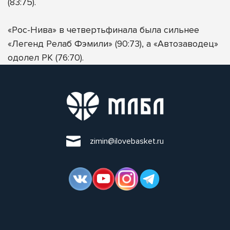
(83:75).
«Рос-Нива» в четвертьфинала была сильнее
«Легенд Релаб Фэмили» (90:73), а «Автозаводец»
одолел РК (76:70).
zimin@ilovebasket.ru