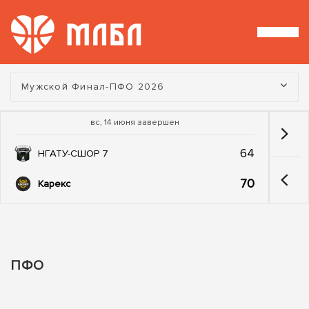
Турнир:
Мужской Финал-ПФО 2026
вс, 14 июня завершен
64
НГАТУ-СШОР 7
70
Карекс
ПФО