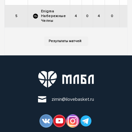
Enigma
5
Набережные
4
0
4
0
Челны
zimin@ilovebasket.ru