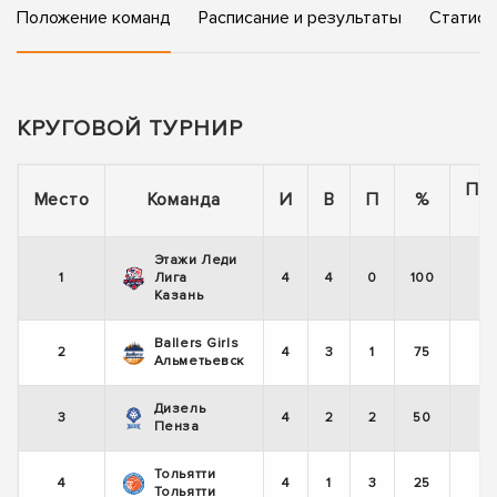
Положение команд
Расписание и результаты
Статист
КРУГОВОЙ ТУРНИР
По
Место
Команда
И
В
П
%
Этажи Леди
1
Лига
4
4
0
100
Казань
Ballers Girls
2
4
3
1
75
Альметьевск
Дизель
3
4
2
2
50
Пенза
Тольятти
4
4
1
3
25
Тольятти